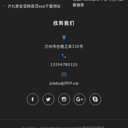
赛推荐
j9九游会官网首页app下载地址
找到我们
兰州市仓棍之泽110号
13594780135
julebu@j909.vip