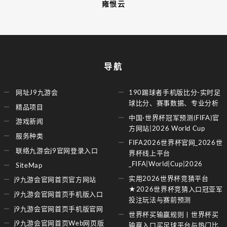
雍恨云
导航
网址J9九游会
190踢球者手机版比分-实时足
球比分、赛事数据、专业分析
精品项目
中国·世界杯冠军预测(FIFA)官
游戏新闻
方网站|2026 World Cup
服务种类
FIFA2026世界杯官网_2026世
联络九游会j9官网登录入口
界杯线上平台
_FIFA|World|Cup|2026
SiteMap
实用2026世界杯竞猜平台
j9九游会官网首页官方网站
★2026世界杯竞猜入口冠亚军
j9九游会官网首页手机版入口
投注玩法与赛前预测
j9九游会官网首页手机版官网
世界杯买输赢规则丨世界杯买
j9九游会官网首页Web网页版
输赢入口买足球平台与热门比