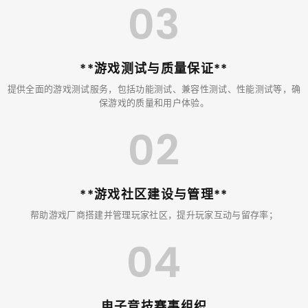
03
**游戏测试与质量保证**
提供全面的游戏测试服务，包括功能测试、兼容性测试、性能测试等，确
保游戏的质量和用户体验。
02
**游戏社区建设与管理**
帮助游戏厂商搭建并管理玩家社区，提升玩家互动与留存率；
04
电子竞技赛事组织